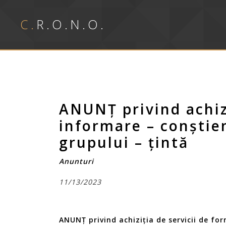
C.R.O.N.O.
ANUNȚ privind achizi
informare – conștie
grupului – țintă
Anunturi
11/13/2023
ANUNȚ privind achiziția de servicii de fo