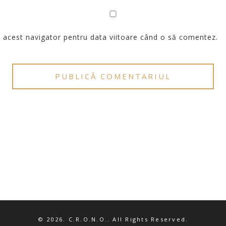
n acest navigator pentru data viitoare când o să comentez.
© 2026. C.R.O.N.O.. All Rights Reserved.