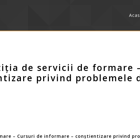
Aca
ția de servicii de formare 
ntizare privind problemele 
rmare – Cursuri de informare – conștientizare privind pr